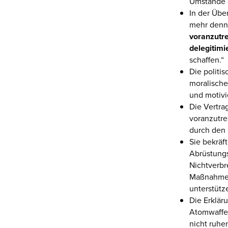
Umstände e
In der Übe
mehr denn 
voranzutr
delegitimi
schaffen.“
Die politis
moralische
und motivi
Die Vertra
voranzutre
durch den 
Sie bekräf
Abrüstungs
Nichtverbr
Maßnahmen,
unterstütz
Die Erklär
Atomwaffen
nicht ruhen