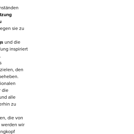
Umständen
tzung
u
egen sie zu
gs
und die
ung inspiriert
.
s
bzielen, den
 beheben.
ionalen
 die
und alle
erhin zu
en, die von
 werden wir
rengkopf