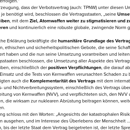
rfolgen.“
rzeugung, dass der Verbotsvertrag (auch: TPNW) unter diesen 
je benötigt wird, beschlossen die Vertragsstaaten, „seine
Umse
eiben
, mit dem
Ziel, Atomwaffen weiter zu stigmatisieren und z
eren
und kontinuierlich eine robuste globale, zwingende Norm g
che Erklärung bekräftigte die
humanitäre Grundlage des Vertra
n, ethischen und sicherheitspolitischen Gebote, die seine Schaff
ert haben und die nun seine Umsetzung vorantreiben und leiten
gsstaaten beschlossen, die Umsetzung aller Aspekte des Vertrag
iben, einschließlich der
positiven Verpflichtungen
, die darauf a
Einsatz und die Tests von Kernwaffen verursachten Schaden zu
tigten auch die
Komplementarität des Vertrags
mit dem internat
- und Nichtverbreitungssystem, einschließlich des Vertrags über
eitung von Kernwaffen (NVV), und verpflichteten sich, den NVV 
 die wirksam zur nuklearen Abrüstung beitragen können, weit
en.
ung schloss mit den Worten: „Angesichts der katastrophalen Risik
 ausgehen, und im Interesse des Überlebens der Menschheit …
, bis der letzte Staat dem Vertrag beigetreten ist, der letzte Sp