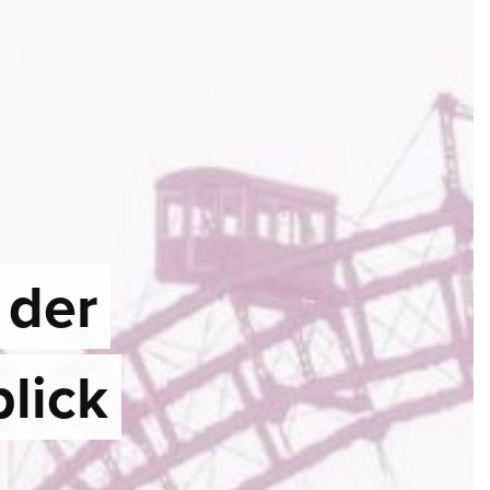
 der
lick