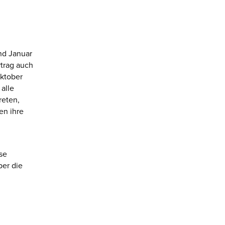
nd Januar
trag auch
Oktober
 alle
reten,
en ihre
ise
ber die