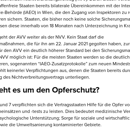
ffenfreie Staaten bereits bilaterale Übereinkommen mit der Inte
e-Behörde (IAEO) in Wien, die den Zugang von Inspektoren zu 
uren sichern. Staaten, die bisher noch keine solche Sicherung
en diese innerhalb von 18 Monaten nach Unterzeichnung in Kra
geht der AVV weiter als der NVV. Kein Staat darf die
aßnahmen, die für ihn am 22. Januar 2021 gegolten haben, zur
 für den AVV ein deutlich höherer Standard bei den Sicherungs
 NVV möglich ist: Für die meisten Staaten werden so die deutlich
ren, sogenannten “IAEO-Zusatzprotokolle” zum neuen Mindests
lt keinerlei Verpflichtungen aus, denen die Staaten bereits dur
ng des Nichtverbreitungsvertrags unterliegen.
eht es um den Opferschutz?
 und 7 verpflichten sich die Vertragsstaaten Hilfe für die Opfer v
insätzen und -tests zu leisten. Dies bedeutet medizinische Ve
ychologische Unterstützung; Sorge für soziale und wirtschaftli
owie die Umweltsanierung kontaminierter Gebiete.