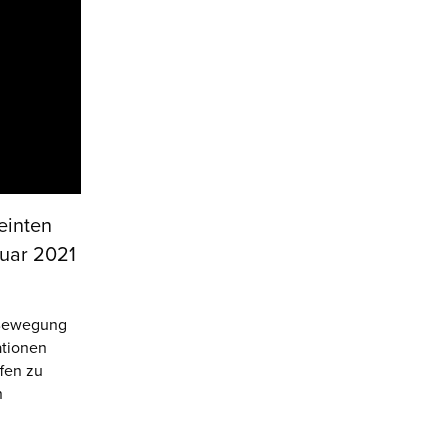
einten
uar 2021
n Bewegung
ationen
fen zu
n