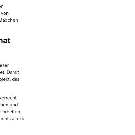
en
 von
 Mädchen
hat
ieser
et. Damit
ojekt, das
kerrecht
iben und
 arbeiten,
ündnissen zu