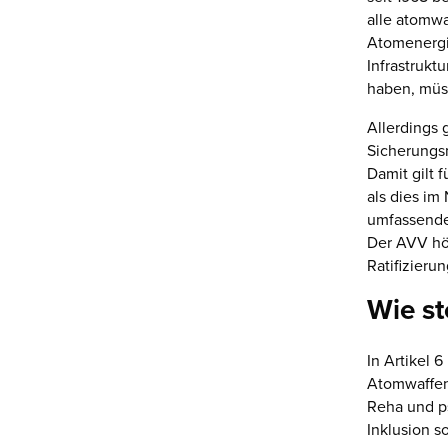
alle atomwa
Atomenergi
Infrastrukt
haben, müss
Allerdings 
Sicherungsm
Damit gilt
als dies im
umfassende
Der AVV höh
Ratifizieru
Wie st
In Artikel 6
Atomwaffene
Reha und ps
Inklusion s