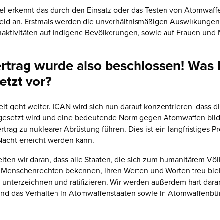
el erkennt das durch den Einsatz oder das Testen von Atomwaff
Leid an. Erstmals werden die unverhältnismäßigen Auswirkungen
aktivitäten auf indigene Bevölkerungen, sowie auf Frauen und
rtrag wurde also beschlossen! Was 
etzt vor?
it geht weiter. ICAN wird sich nun darauf konzentrieren, dass d
gesetzt wird und eine bedeutende Norm gegen Atomwaffen bild
rtrag zu nuklearer Abrüstung führen. Dies ist ein langfristiges Pr
Nacht erreicht werden kann.
eiten wir daran, dass alle Staaten, die sich zum humanitärem Völ
 Menschenrechten bekennen, ihren Werten und Worten treu ble
 unterzeichnen und ratifizieren. Wir werden außerdem hart daran
 und das Verhalten in Atomwaffenstaaten sowie in Atomwaffenb