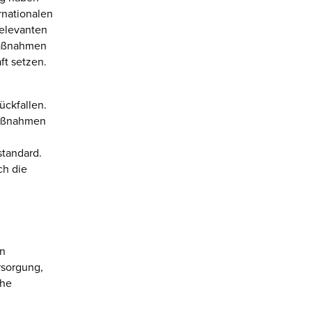
rnationalen
relevanten
smaßnahmen
ft setzen.
ückfallen.
maßnahmen
tandard.
ch die
on
rsorgung,
che