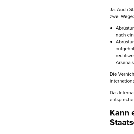
Ja. Auch St
zwei Wege:
Abrüstun
nach eine
Abrüstun
aufgehob
rechtsve
Arsenals
Die Vernich
international
Das Interna
entsprechen
Kann e
Staats