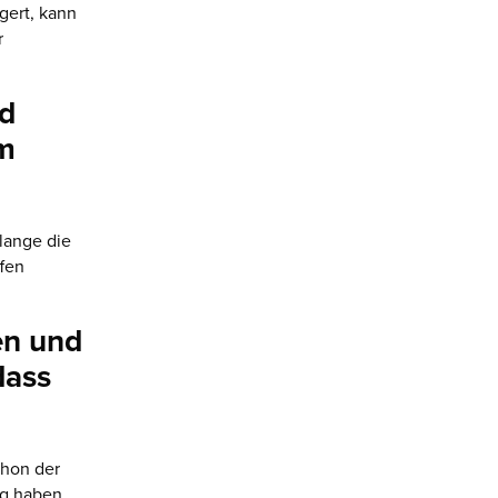
gert, kann
r
nd
em
olange die
fen
en und
dass
chon der
ag haben