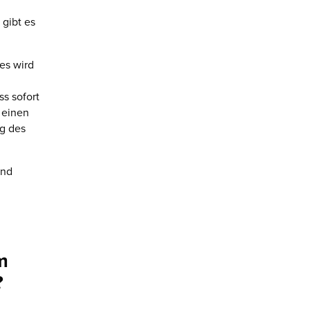
 gibt es
es wird
s sofort
 einen
ng des
end
m
?