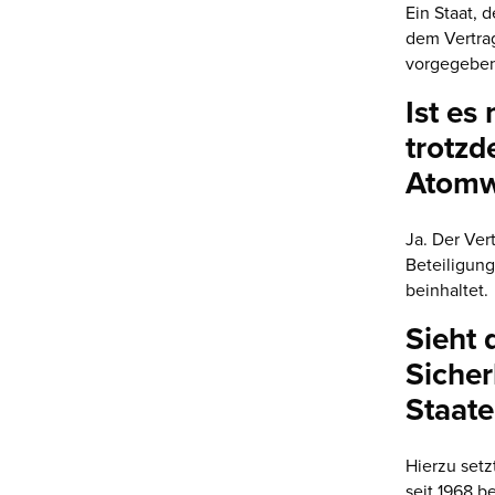
Ein Staat, 
dem Vertrag
vorgegeben
Ist es
trotzd
Atomwa
Ja. Der Ver
Beteiligun
beinhaltet.
Sieht
Sicher
Staate
Hierzu set
seit 1968 b