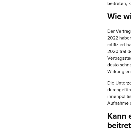
beitreten, 
Wie wi
Der Vertrag
2022 haben
ratifiziert
2020 trat d
Vertragssta
desto schn
Wirkung ent
Die Unterze
durchgeführ
innenpolit
Aufnahme d
Kann 
beitre