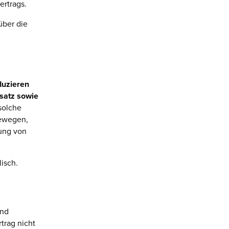
ertrags.
über die
duzieren
satz sowie
solche
bewegen,
ung von
lisch.
und
rtrag nicht