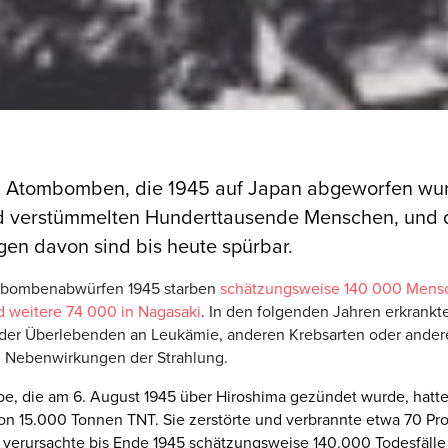
n Atombomben, die 1945 auf Japan abgeworfen wu
nd verstümmelten Hunderttausende Menschen, und 
en davon sind bis heute spürbar.
mbombenabwürfen 1945 starben
schätzungsweise 140 000 Mens
d weitere 74 000 in Nagasaki
. In den folgenden Jahren erkrankt
e der Überlebenden an Leukämie, anderen Krebsarten oder ande
n Nebenwirkungen der Strahlung.
e, die am 6. August 1945 über Hiroshima gezündet wurde, hatte
on 15.000 Tonnen TNT. Sie zerstörte und verbrannte etwa 70 Pro
verursachte bis Ende 1945 schätzungsweise 140.000 Todesfälle