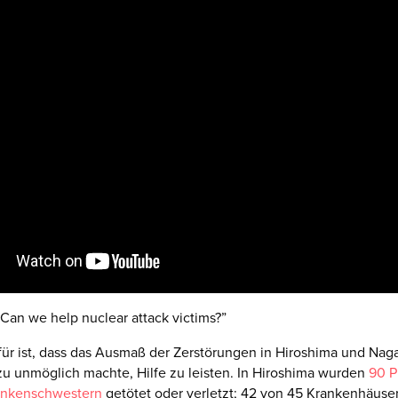
Can we help nuclear attack victims?”
ür ist, dass das Ausmaß der Zerstörungen in Hiroshima und Naga
u unmöglich machte, Hilfe zu leisten. In Hiroshima wurden
90 P
ankenschwestern
getötet oder verletzt; 42 von 45 Krankenhäuse