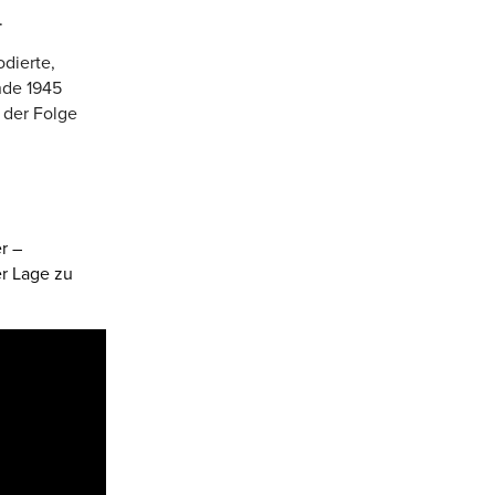
.
dierte,
nde 1945
 der Folge
r –
er Lage zu