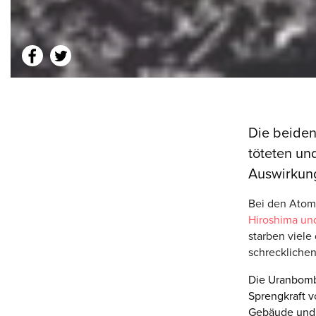
Die beide
töteten u
Auswirkung
Bei den Ato
Hiroshima un
starben viel
schreckliche
Die Uranbomb
Sprengkraft v
Gebäude und 