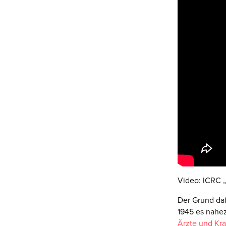
Video: ICRC „
Der Grund daf
1945 es nahez
Ärzte und Kr