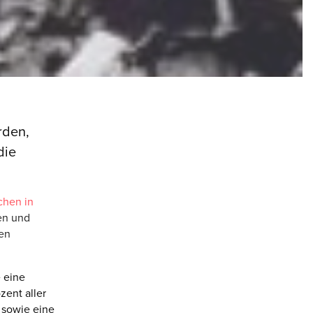
rden,
die
chen in
en und
ren
 eine
zent aller
 sowie eine