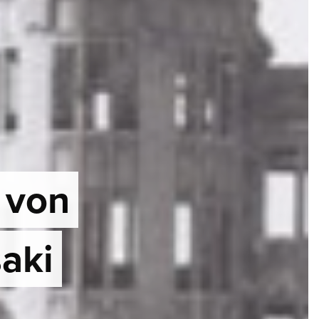
 von
aki