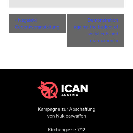
«
Nagasaki
Demonstration
Gedenkveranstaltung
against the budget of
social cuts and
rearmament
»
Kampagne zur Abschaffung
von Nuklearwaffen
Kirchengasse 7/12