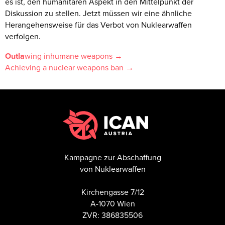
es ist, den humanitären Aspekt in den Mittelpunkt der
Diskussion zu stellen. Jetzt müssen wir eine ähnliche
Herangehensweise für das Verbot von Nuklearwaffen
verfolgen.
Outla
wing inhumane weapons →
Achieving a nuclear weapons ban →
Kampagne zur Abschaffung
von Nuklearwaffen
Kirchengasse 7/12
A-1070 Wien
ZVR: 386835506