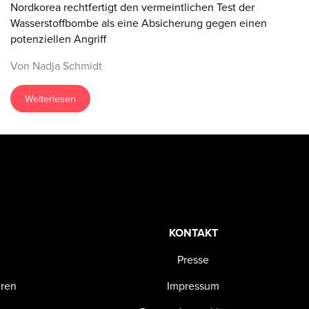
Nordkorea rechtfertigt den vermeintlichen Test der
Wasserstoffbombe als eine Absicherung gegen einen
potenziellen Angriff
Von Nadja Schmidt
Weiterlesen
KONTAKT
Presse
eren
Impressum