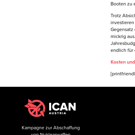
Booten zu e
Trotz Absic
investiere
Gegensatz 
mickrig aus
Jahresbudge
endlich für
Kosten un
[printfriendl
Kampagne zur Abschaffung
von Nuklearwaffen