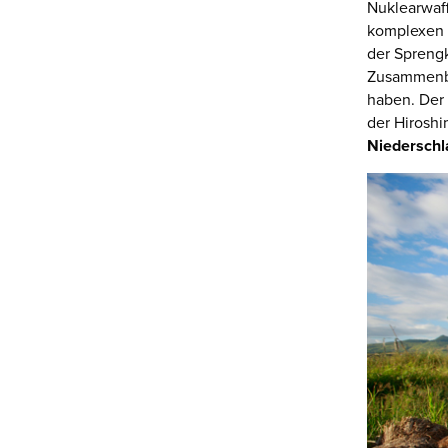
Nuklearwaff
komplexen
der Sprengk
Zusammenb
haben. Der
der Hiroshi
Niedersch