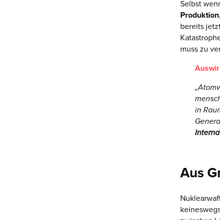
Selbst wenn
Produktion
bereits jet
Katastrophe
muss zu ve
Auswir
„Atomwa
menschl
in Raum
Generat
Intern
Aus Gr
Nuklearwaff
keineswegs 