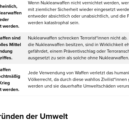
Wenn Nuklearwaffen nicht vernichtet werden, wer
einlich,
mit ziemlicher Sicherheit wieder eingesetzt werde
learwaffen
entweder absichtlich oder unabsichtlich, und die 
eder
werden katastrophal sein.
t werden.
affen sind
Nuklearwaffen schrecken Terrorist*innen nicht ab. 
lles Mittel
die Nuklearwaffen besitzen, sind in Wirklichkeit e
ndung
gefährdet, einem Präventivschlag oder Terroransc
riffes.
ausgesetzt zu sein als solche ohne Nuklearwaffen
affen
Jede Verwendung von Waffen verletzt das humani
echtmäßig
Völkerrecht, da durch diese wahllos Zivilist*innen 
Krieg
werden und sie dauerhafte Umweltschäden verur
t werden.
ründen der Umwelt