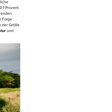
liche
0,1 Prozent
erenden
r Folge
n der Größe
tur
und