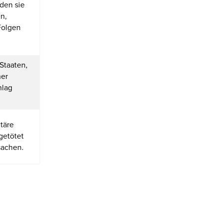
den sie
n,
Folgen
Staaten,
her
hlag
.
täre
getötet
sachen.