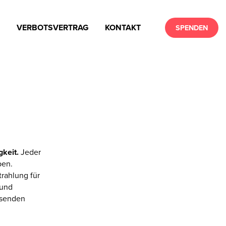
N
VERBOTSVERTRAG
KONTAKT
SPENDEN
keit.
Jeder
ben.
trahlung für
 und
ssenden