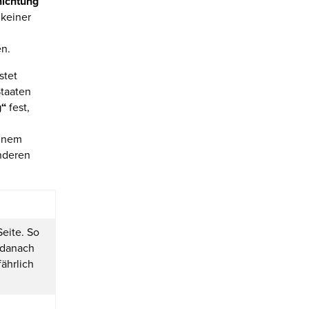
ichtung
 keiner
en.
stet
Staaten
g“
fest,
einem
nderen
Seite. So
 danach
fährlich