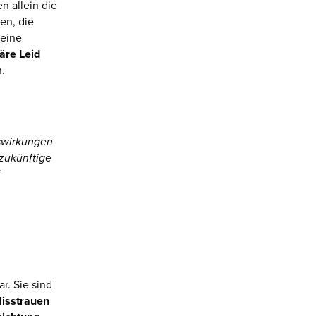
n allein die
en, die
 eine
äre Leid
.
n
uswirkungen
 zukünftige
r. Sie sind
isstrauen