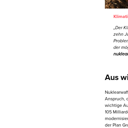
Klimat
„Der Kl
zehn J
Proble
der mö
nuklea
Aus wi
Nuklearwaf
Anspruch, d
wichtige A
105 Milliar
modernisier
der Plan Gr