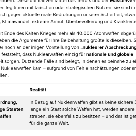
ndern. Diese ultimativen Mittel des Terrors und der
Massenvern
n legitimen militärischen oder strategischen Nutzen, sie sind in
eich gegen aktuelle reale Bedrohungen unserer Sicherheit, etwa
s, Klimawandel, extreme Armut, Überbevölkerung und Krankheit
it Ende des Kalten Krieges mehr als 40.000 Atomwaffen abgerü
eben die Argumente für ihre Beibehaltung großteils dieselben. 
r noch an der irrigen Vorstellung von
„nuklearer Abschreckun
feststeht, dass Nuklearwaffen einzig für
nationale und globale
it
sorgen. Dutzende Fälle sind belegt, in denen es beinahe zu 
n Nuklearwaffen kam – aufgrund von Fehleinschätzungen oder a
len.
Realität
Ordnung,
In Bezug auf Nuklearwaffen gibt es keine sichere 
ge Staaten
lange ein Staat solche Waffen hat, werden andere
affen
streben, sie ebenfalls zu besitzen – und das ist ge
für die ganze Welt.