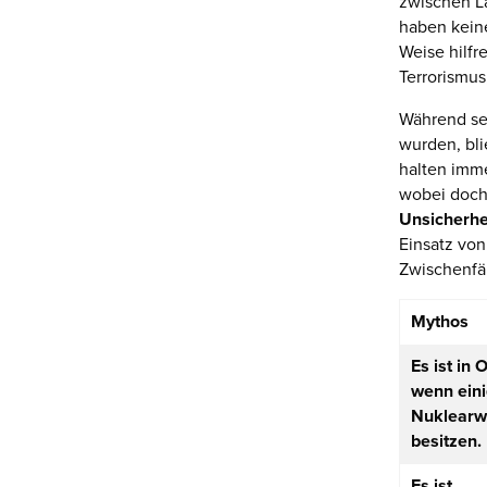
zwischen Lä
haben keine
Weise hilfr
Terrorismu
Während se
wurden, bli
halten imme
wobei doch 
Unsicherhe
Einsatz vo
Zwischenfäl
Mythos
Es ist in 
wenn eini
Nuklearw
besitzen.
Es ist