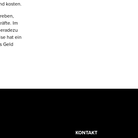
nd kosten.
treben,
räfte. Im
geradezu
se hat ein
ss Geld
KONTAKT