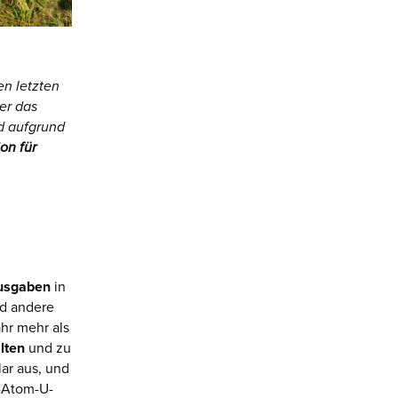
en letzten
er das
d aufgrund
on für
Ausgaben
in
nd andere
hr mehr als
lten
und zu
lar aus, und
t-Atom-U-