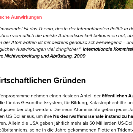
ische Auswirkungen
imawandel ist das Thema, das in der internationalen Politik in d
ahren vermutlich die meiste Aufmerksamkeit bekommen hat, ab
m der Atomwaffen ist mindestens genauso schwerwiegend – un
glichen Auswirkungen viel dringlicher.“
Internationale Kommissi
re Nichtverbreitung und Abrüstung, 2009
rtschaftlichen Gründen
fenprogramme nehmen einen riesigen Anteil der
öffentlichen 
ie für das Gesundheitssystem, für Bildung, Katastrophenhilfe u
ufgaben benötigt werden. Die neun Atommächte geben jedes Ja
den US-Dollar aus, um ihre
Nuklearwaffenarsenale instand zu ha
en. Allein die USA geben jährlich mehr als 60 Milliarden US-Dol
oßbritanniens, seine in die Jahre gekommenen Flotte an Triden