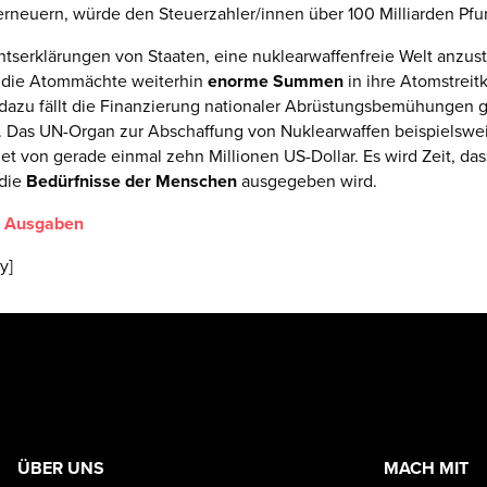
rneuern, würde den Steuerzahler/innen über 100 Milliarden Pfu
htserklärungen von Staaten, eine nuklearwaffenfreie Welt anzus
n die Atommächte weiterhin
enorme Summen
in ihre Atomstreitk
dazu fällt die Finanzierung nationaler Abrüstungsbemühungen 
. Das UN-Organ zur Abschaffung von Nuklearwaffen beispielswei
t von gerade einmal zehn Millionen US-Dollar. Es wird Zeit, da
 die
Bedürfnisse der Menschen
ausgegeben wird.
d Ausgaben
y]
ÜBER UNS
MACH MIT