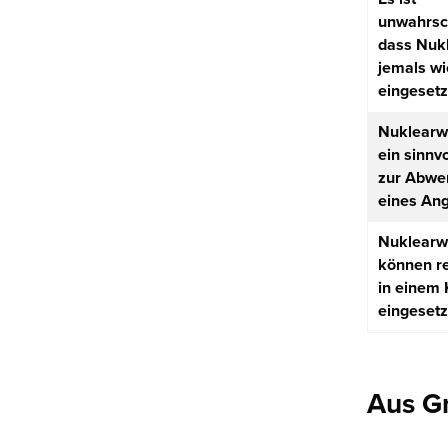
unwahrsch
dass Nuk
jemals wi
eingesetz
Nuklearw
ein sinnvo
zur Abwe
eines Ang
Nuklearw
können r
in einem 
eingesetz
Aus G