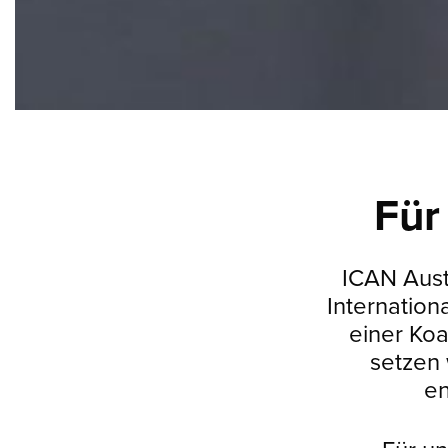
Für
ICAN Austr
Internatio
einer Koa
setzen 
en