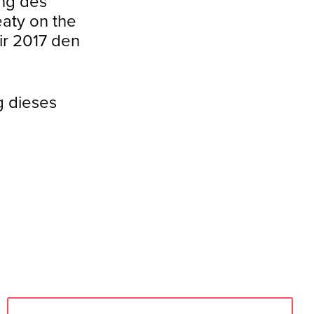
ung des
aty on the
ir 2017 den
g dieses