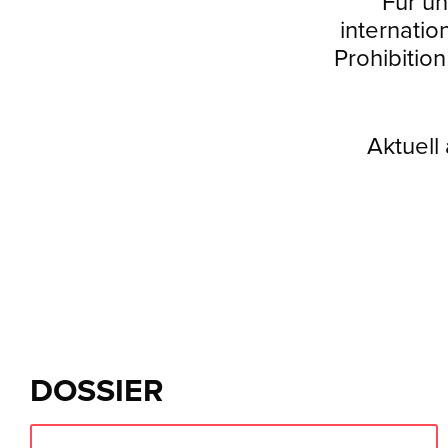
Für un
internati
Prohibitio
Aktuell
DOSSIER