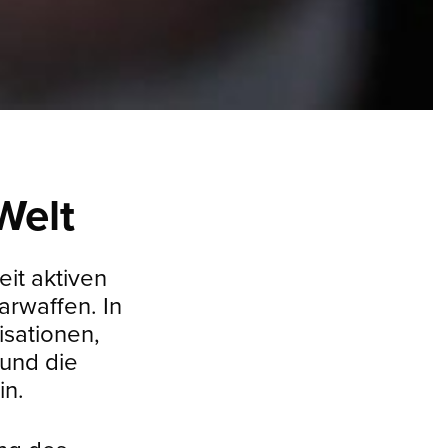
Welt
eit aktiven
rwaffen. In
isationen,
 und die
in.