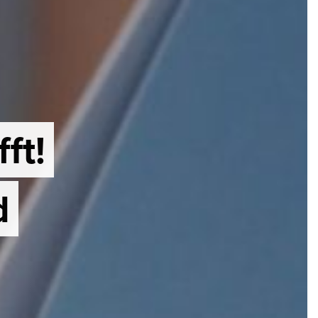
ft!
d