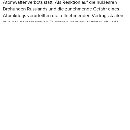
Atomwaffenverbots statt. Als Reaktion auf die nuklearen
Drohungen Russlands und die zunehmende Gefahr eines
Atomkriegs verurteilten die teilnehmenden Vertragsstaaten
in einer gemeinsamen Erklärung unmissverständlich „alle
nuklearen Drohungen, ob explizit oder implizit und
ungeachtet der Umstände“. ICAN-Direktorin Beatrice... Read
more »
Von ICAN Austria Team