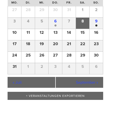
Kalender
MO.
DI.
MI.
DO.
FR.
SA.
SO.
von
Kalender
27
28
29
30
31
1
2
Veranstaltungen
von
Veranstaltungen
3
4
5
6
7
8
9
10
11
12
13
14
15
16
17
18
19
20
21
22
23
24
25
26
27
28
29
30
31
1
2
3
4
5
6
«
Juli
September
»
+ VERANSTALTUNGEN EXPORTIEREN