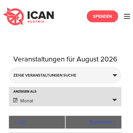
SPENDEN
Veranstaltungen für August 2026
Veranstaltungen
ZEIGE VERANSTALTUNGEN SUCHE
Suche
und
Ansichten,
Veranstaltung
ANZEIGEN ALS
Navigation
Ansichten-
Monat
Navigation
«
Juli
September
»