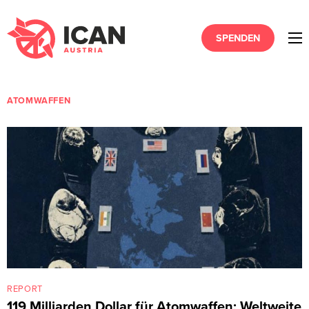
SPENDEN
ATOMWAFFEN
REPORT
119 Milliarden Dollar für Atomwaffen: Weltweite