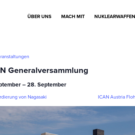
ÜBER UNS
MACH MIT
NUKLEARWAFFE
eranstaltungen
UN Generalversammlung
ptember
–
28. September
dierung von Nagasaki
ICAN Austria Fl