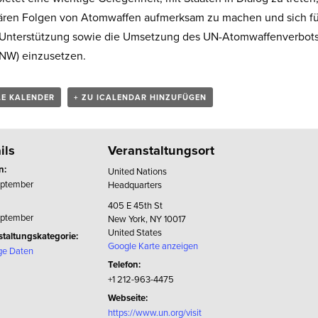
ären Folgen von Atomwaffen aufmerksam zu machen und sich fü
 Unterstützung sowie die Umsetzung des UN-Atomwaffenverbots
NW) einzusetzen.
LE KALENDER
+ ZU ICALENDAR HINZUFÜGEN
ils
Veranstaltungsort
n:
United Nations
eptember
Headquarters
405 E 45th St
eptember
New York
,
NY
10017
United States
taltungskategorie:
Google Karte anzeigen
ge Daten
Telefon:
+1 212-963-4475
Webseite:
https://www.un.org/visit