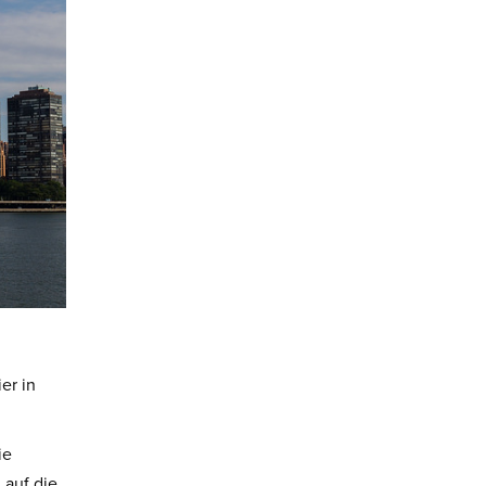
er in
ie
 auf die