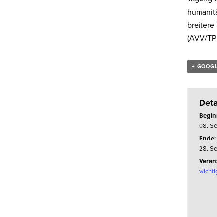
humanit
breitere
(AVV/TP
+ GOOG
Deta
Begin
08. S
Ende:
28. S
Verans
wichti