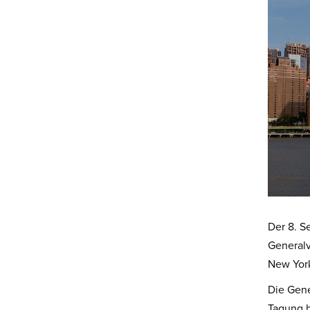
Der 8. S
General
New Yor
Die Gene
Tagung b