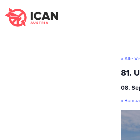
« Alle V
81. 
08. Se
«
Bombar