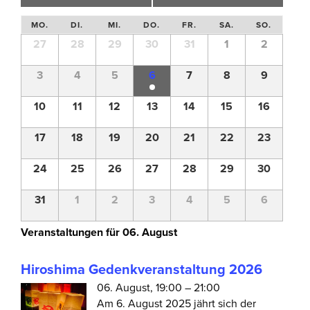
Kalender
MO.
DI.
MI.
DO.
FR.
SA.
SO.
von
Kalender
27
28
29
30
31
1
2
Veranstaltungen
von
Veranstaltungen
3
4
5
6
7
8
9
10
11
12
13
14
15
16
17
18
19
20
21
22
23
24
25
26
27
28
29
30
31
1
2
3
4
5
6
Veranstaltungen für
06. August
Hiroshima Gedenkveranstaltung 2026
06. August, 19:00 – 21:00
Am 6. August 2025 jährt sich der