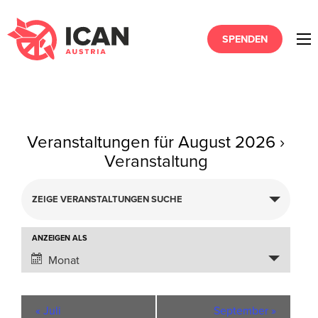
SPENDEN
Veranstaltungen für August 2026
›
Veranstaltung
Veranstaltungen
ZEIGE VERANSTALTUNGEN SUCHE
Suche
und
Ansichten,
Veranstaltung
ANZEIGEN ALS
Navigation
Ansichten-
Monat
Navigation
«
Juli
September
»