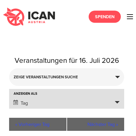
SPENDEN
Veranstaltungen für 16. Juli 2026
Veranstaltungen
ZEIGE VERANSTALTUNGEN SUCHE
Suche
und
Ansichten,
Veranstaltung
ANZEIGEN ALS
Navigation
Ansichten-
Tag
Navigation
«
Vorheriger Tag
Nächster Tag
»